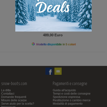
489,00 Euro
Modello disponibile in 5 colori
snow-boots.com
Pagamenti e consegne
La ditta
Guida all'acquisto
Contattaci
Tempi e costi delle consegne
Domande frequenti
Spedizione espressa
Misure delle scarpe
Restituzione o cambio merce
Serve aiuto per la scelta?
Modalità di pagamento
Impressum