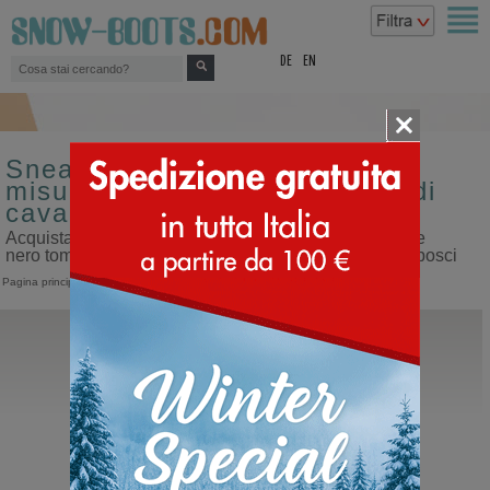
top
DE
EN
Sneakers sportive da donna
misura 46 colore nero tomaia di
cavallino
Acquista sneakers sportive da donna misura 46 colore
nero tomaia di cavallino sul nostro sito dedicato ai doposci
Pagina principale
>
Donna
>
Sneakers
>
Sportive
BnG Real Shoes
La Yeti
Doposci in cavallino