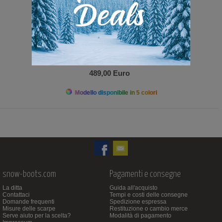
489,00 Euro
Modello disponibile in 5 colori
snow-boots.com
Pagamenti e consegne
La ditta
Guida all'acquisto
Contattaci
Tempi e costi delle consegne
Domande frequenti
Spedizione espressa
Misure delle scarpe
Restituzione o cambio merce
Serve aiuto per la scelta?
Modalità di pagamento