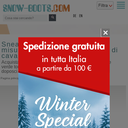
top
DE
EN
Sneakers sportive da donna
misura 46 colore verde tomaia di
cavallino
Acquista sneakers sportive da donna misura 46 colore
verde tomaia di cavallino sul nostro sito dedicato ai
doposci
Pagina principale
>
Donna
>
Sneakers
>
Sportive
BnG Real Shoes
La Yeti
Doposci in cavallino