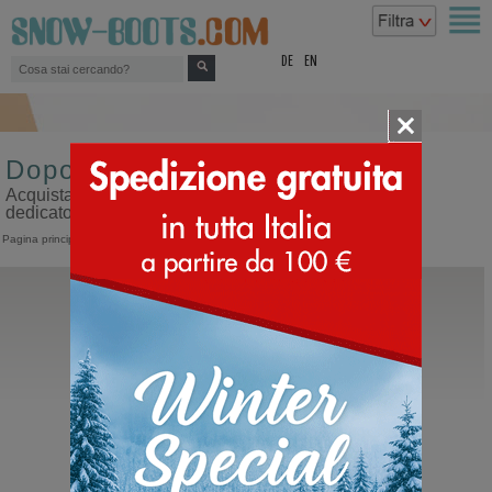
top
DE
EN
Doposci da uomo misura 25
Acquista doposci da uomo misura 25 sul nostro sito
dedicato ai doposci
Pagina principale
>
Uomo
>
Doposci
Moon Boot®
Icon Nylon Boot
Moonboots