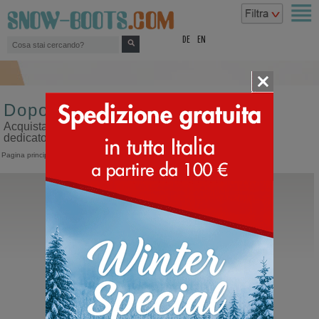
top
DE
EN
Doposci da uomo misura 28
Acquista doposci da uomo misura 28 sul nostro sito
dedicato ai doposci
Pagina principale
>
Uomo
>
Doposci
Moon Boot®
Icon Nylon Boot
Moonboots